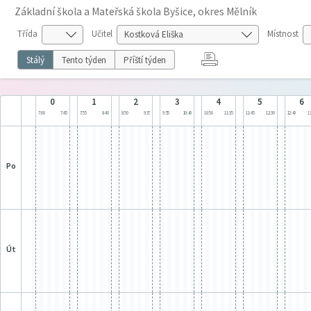
Základní škola a Mateřská škola Byšice, okres Mělník
Třída
Učitel
Místnost
Stálý
Tento týden
Příští týden
0
1
2
3
4
5
6
7:00
7:45
7:55
8:40
8:50
9:35
9:55
10:40
10:50
11:35
11:45
12:30
12:40
13
po
út