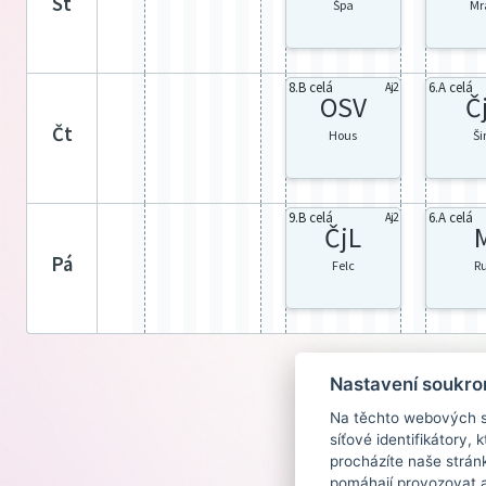
st
Špa
Mr
8.B celá
6.A celá
Aj2
OSV
Č
čt
Hous
Š
9.B celá
6.A celá
Aj2
ČjL
pá
Felc
R
Nastavení soukro
Na těchto webových st
síťové identifikátory,
procházíte naše strán
pomáhají provozovat a 