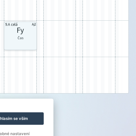
9.A celá
Aj2
Fy
Čas
hlasím se vším
obné nastavení