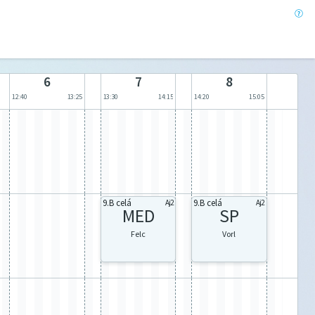
6
7
8
12:40
13:25
13:30
14:15
14:20
15:05
9.B celá
9.B celá
Aj2
Aj2
MED
SP
Felc
Vorl