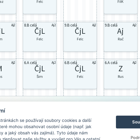
az
Felc
FilK
8.B celá
9.B celá
9.B celá
Aj2
Aj2
Aj2
Aj2
jL
ČjL
ČjL
Aj
im
Felc
Felc
Rač
6.A celá
6.B celá
6.A celá
Aj2
Aj2
Aj2
Aj2
M
ČjL
ČjL
Z
us
Šim
Felc
Rus
mí
ránkách se používají soubory cookies a další
Sou
 které mohou obsahovat osobní údaje (např. jak
ky a jaký obsah vás zajímá). Tyto údaje nám
Podr
zlepšovat naše služby a vyvíjet pro Vás a ostatní