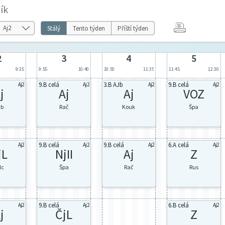
ík
Stálý
Tento týden
Příští týden
2
3
4
5
9:35
9:55
10:40
10:50
11:35
11:45
12:30
9.B celá
3.B AJb
9.B celá
Aj2
Aj2
Aj2
Aj2
j
Aj
Aj
VOZ
ab
Rač
Kouk
Špa
9.B celá
9.B celá
6.A celá
Aj2
Aj2
Aj2
Aj2
jL
NjII
Aj
Z
lc
Špa
Rač
Rus
9.B celá
6.B celá
Aj2
Aj2
Aj2
j
ČjL
Z