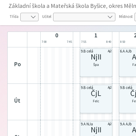
Základní škola a Mateřská škola Byšice, okres Měln
Třída
Učitel
Místnost
0
1
7:00
7:45
7:55
8:40
8:50
9.B celá
6.A AJb
Aj2
NjII
A
po
Špa
F
9.B celá
9.B celá
Aj2
ČjL
Č
út
Felc
Fe
9.A NJa
9.A AJb
Aj2
NjII
A