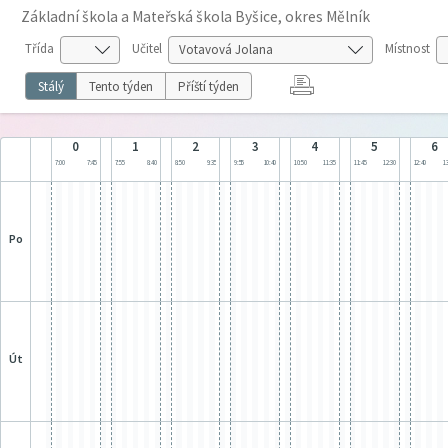
Základní škola a Mateřská škola Byšice, okres Mělník
Třída
Učitel
Místnost
Stálý
Tento týden
Příští týden
0
1
2
3
4
5
6
7:00
7:45
7:55
8:40
8:50
9:35
9:55
10:40
10:50
11:35
11:45
12:30
12:40
13
po
út