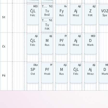
TV6d
MED
TV2
Hv
Aj1
Aj2
ČjL
Fy
Aj
Z
VO
Tv
Brož
Felc
Rus
Mraz
FilK
Špa
st
TV6c
TV1
Tv
FilK
Aj1
Aj1
Př
Aj1
MED
ČjL
M
Př
Aj
D
Felc
Rus
Hrab
Mraz
Mark
čt
DILn
Př
Aj1
Aj2
Aj1
M
SP
Př
M
ČjL
Aj
D
Ost
Hrab
Rus
Felc
Mraz
Mark
pá