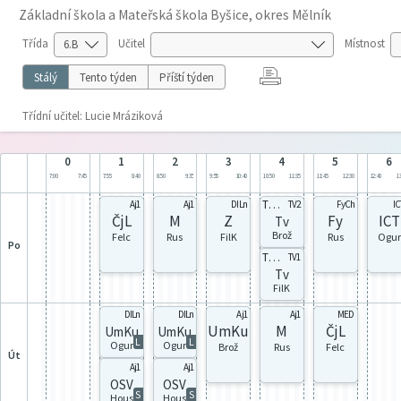
Základní škola a Mateřská škola Byšice, okres Mělník
Třída
Učitel
Místnost
Stálý
Tento týden
Příští týden
Třídní učitel: Lucie Mráziková
0
1
2
3
4
5
6
7:00
7:45
7:55
8:40
8:50
9:35
9:55
10:40
10:50
11:35
11:45
12:30
12:40
13
TV6d
Aj1
Aj1
DILn
TV2
FyCh
IC
ČjL
M
Z
Fy
ICT
Tv
Brož
Felc
Rus
FilK
Rus
Ogur
po
TV6c
TV1
Tv
FilK
DILn
DILn
Aj1
Aj1
MED
UmKu
M
ČjL
UmKu
UmKu
L
L
Ogur
Ogur
Brož
Rus
Felc
út
Aj1
Aj1
OSV
OSV
S
S
Hous
Hous