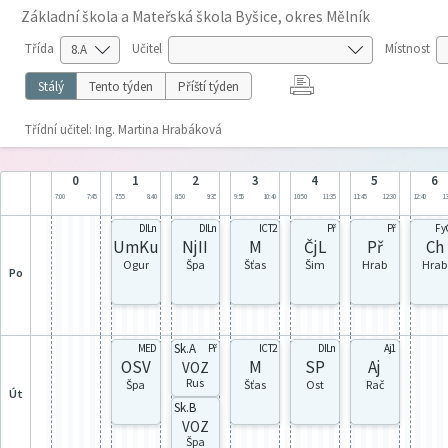
Základní škola a Mateřská škola Byšice, okres Mělník
Třída
Učitel
Místnost
Stálý
Tento týden
Příští týden
Třídní učitel: Ing. Martina Hrabáková
0
1
2
3
4
5
6
7:00
7:45
7:55
8:40
8:50
9:35
9:55
10:40
10:50
11:35
11:45
12:30
12:40
13
DILn
DILn
ICT2
Př
Př
Fy
UmKu
NjII
M
ČjL
Př
Ch
Ogur
Špa
Šťas
Šim
Hrab
Hrab
po
Sk.A
MED
Př
ICT2
DILn
Aj1
OSV
M
SP
Aj
VOZ
Rus
Špa
Šťas
Ost
Rač
út
Sk.B
VOZ
Špa