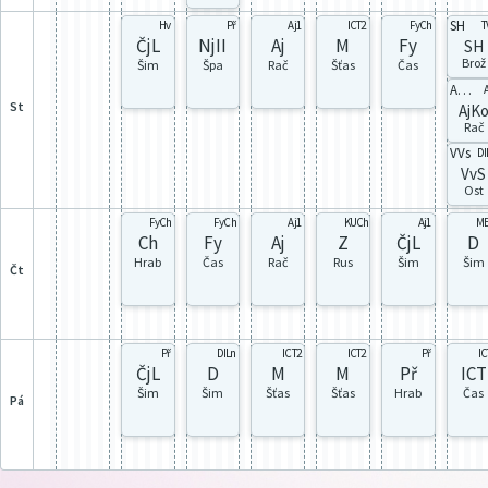
SH
Hv
Př
Aj1
ICT2
FyCh
T
ČjL
NjII
Aj
M
Fy
SH
Brož
Šim
Špa
Rač
Šťas
Čas
AJko
A
st
AjK
Rač
VVs
DI
VvS
Ost
FyCh
FyCh
Aj1
KUCh
Aj1
M
Ch
Fy
Aj
Z
ČjL
D
Hrab
Čas
Rač
Rus
Šim
Šim
čt
Př
DILn
ICT2
ICT2
Př
IC
ČjL
D
M
M
Př
ICT
Šim
Šim
Šťas
Šťas
Hrab
Čas
pá