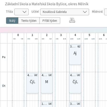
Základní škola a Mateřská škola Byšice, okres Mělník
Třída
Učitel
Místnost
Stálý
Tento týden
Příští týden
0
1
2
3
4
5
6
7:00
7:45
7:55
8:40
8:50
9:35
9:55
10:40
10:50
11:35
11:45
12:30
12:40
13
3.B AJb
Aj2
Aj
po
4. sk.B
4. sk.B
4. sk.B
Litč
Litč
Litč
ČjL
M
ČjL
út
1. AJb
3.B AJb
Litč
Litč