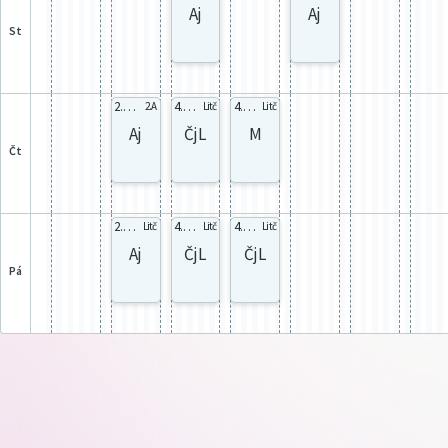
Aj
Aj
st
2.A 2.Ab
4. sk.B
4. sk.B
2.A
Litč
Litč
Aj
ČjL
M
čt
2.B AjB
4. sk.B
4. sk.B
Litč
Litč
Litč
Aj
ČjL
ČjL
pá