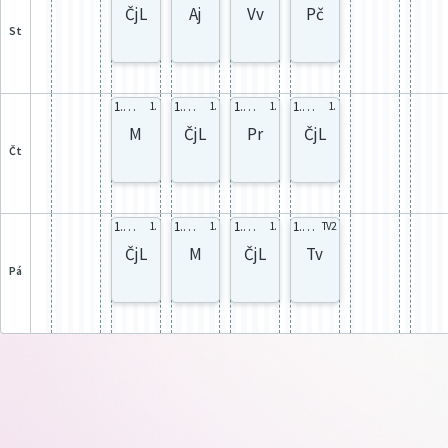
ČjL
Aj
Vv
Pč
st
1. Ma
1. celá
1. celá
1. celá
1.
1.
1.
1.
M
ČjL
Pr
ČjL
čt
1. celá
1. Ma
1. celá
1. TVd
1.
1.
1.
TV2
ČjL
M
ČjL
Tv
pá