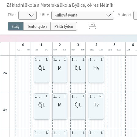
Základní škola a Mateřská škola Byšice, okres Mělník
Třída
Učitel
Místnost
Stálý
Tento týden
Příští týden
0
1
2
3
4
5
6
7:00
7:45
7:55
8:40
8:50
9:35
9:55
10:40
10:50
11:35
11:45
12:30
12:40
13
1. ČJa
1. celá
1. celá
1. celá
1.
1.
1.
1.
ČjL
M
ČjL
Hv
po
1. ČJa
1. celá
1. celá
1. TVd
1.
1.
1.
TV1
ČjL
M
ČjL
Tv
út
1. ČJa
1. AJa
1. VvA
1. celá
1.
1.
1.
1.