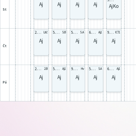
Aj
Aj
Aj
Aj
AjKo
st
2.A 2.Aa
5.B 5Bb
5.A celá
6.B celá
9.A AJb
Litč
5.B
5.A
Aj1
ICT1
Aj
Aj
Aj
Aj
Aj
čt
2.B AjA
5.B 5Bb
9.A AJb
5.A celá
6.B celá
2.B
Aj1
Hv
5.A
Aj1
Aj
Aj
Aj
Aj
Aj
pá