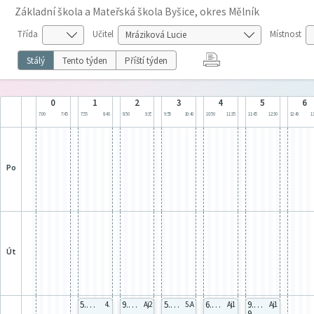
Základní škola a Mateřská škola Byšice, okres Mělník
Třída
Učitel
Místnost
Stálý
Tento týden
Příští týden
0
1
2
3
4
5
6
7:00
7:45
7:55
8:40
8:50
9:35
9:55
10:40
10:50
11:35
11:45
12:30
12:40
13
po
út
5.B 5Bb
9.A AJb
5.A celá
6.B celá
9.A AJko
4.
Aj2
5.A
Aj1
Aj1
9.B AJko