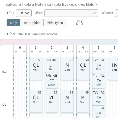
Základní škola a Mateřská škola Byšice, okres Mělník
Třída
Učitel
Místnost
Stálý
Tento týden
Příští týden
Třídní učitel: Mgr. Jaroslava Vorlová
0
1
2
3
4
5
6
7:00
7:45
7:55
8:40
8:50
9:35
9:55
10:40
10:50
11:35
11:45
12:30
12:40
13
5Ba
TVd
5.B
KNIH
5.B
5.B
TV1
5
ČjL
M
ČjL
Hv
ICT
Tv
Rat
Vorl
Vorl
Vorl
Vorl
Vorl
po
5Bb
TVch
ICT1
TV2
ICT
Tv
Ogur
Růž.
TVd
5.B
5.B
5.B
5.B
TV2
ČjL
Vl
M
M
Tv
Vorl
Vorl
Rat
Vorl
Vorl
út
TVch
TV1
Tv
Růž.