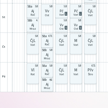
5Ba
5.B
5.B
5.B
5.B
5.B
Vv
ČjL
Aj
Pč
Pč
L
L
Rač
Vorl
Vorl
Ost
Vorl
st
5Bb
4.
5.B
5.B
Aj
Vv
Vv
S
S
Mraz
Ost
Ost
5Ba
5.B
ICT1
5.B
5.B
5.B
ČjL
ČjL
M
ČjL
Aj
Rač
Vorl
Vorl
Vorl
Vorl
čt
5Bb
5.B
Aj
Mraz
5Ba
5.B
5.B
5.B
5.B
ICT1
Vl
ČjL
M
Přv
Aj
Rač
Rat
Vorl
Vorl
Štro
pá
5Bb
Aj1
Aj
Mraz