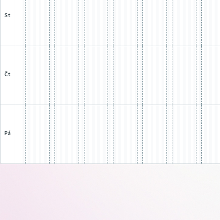
st
čt
pá