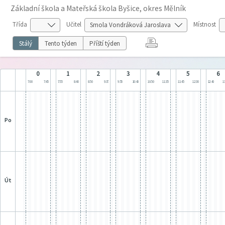
Základní škola a Mateřská škola Byšice, okres Mělník
Třída
Učitel
Místnost
Stálý
Tento týden
Příští týden
0
1
2
3
4
5
6
7:00
7:45
7:55
8:40
8:50
9:35
9:55
10:40
10:50
11:35
11:45
12:30
12:40
13
po
út