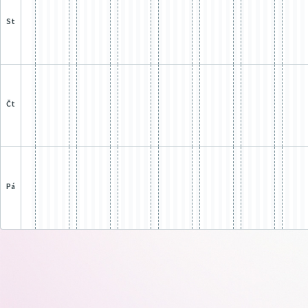
st
čt
pá