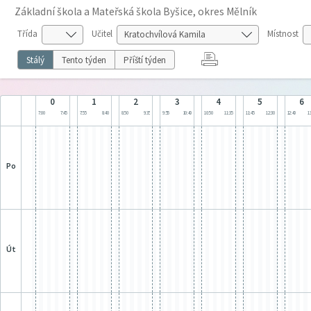
Základní škola a Mateřská škola Byšice, okres Mělník
Třída
Učitel
Místnost
Stálý
Tento týden
Příští týden
0
1
2
3
4
5
6
7:00
7:45
7:55
8:40
8:50
9:35
9:55
10:40
10:50
11:35
11:45
12:30
12:40
13
po
út