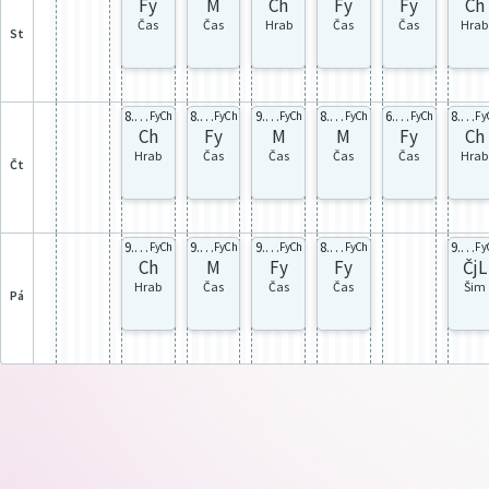
Fy
M
Ch
Fy
Fy
Ch
Čas
Čas
Hrab
Čas
Čas
Hrab
st
8.A celá
8.A celá
9.A celá
8.B celá
6.A celá
8.B celá
FyCh
FyCh
FyCh
FyCh
FyCh
Fy
Ch
Fy
M
M
Fy
Ch
Hrab
Čas
Čas
Čas
Čas
Hrab
čt
9.A celá
9.A celá
9.B celá
8.B celá
9.A celá
FyCh
FyCh
FyCh
FyCh
Fy
Ch
M
Fy
Fy
ČjL
Hrab
Čas
Čas
Čas
Šim
pá