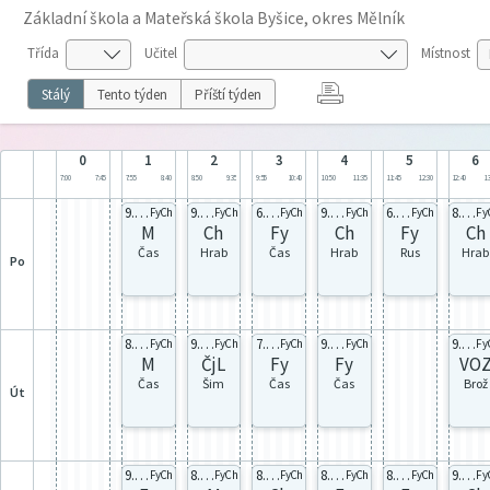
Základní škola a Mateřská škola Byšice, okres Mělník
Třída
Učitel
Místnost
Stálý
Tento týden
Příští týden
0
1
2
3
4
5
6
7:00
7:45
7:55
8:40
8:50
9:35
9:55
10:40
10:50
11:35
11:45
12:30
12:40
13
9.A celá
9.B celá
6.A celá
9.A celá
6.B celá
8.A celá
FyCh
FyCh
FyCh
FyCh
FyCh
Fy
M
Ch
Fy
Ch
Fy
Ch
Čas
Hrab
Čas
Hrab
Rus
Hrab
po
8.B celá
9.A celá
7.A celá
9.A celá
9.A Sk.A
FyCh
FyCh
FyCh
FyCh
Fy
M
ČjL
Fy
Fy
VO
Čas
Šim
Čas
Čas
Brož
út
9.B celá
8.B celá
8.B celá
8.B celá
8.A celá
9.B celá
FyCh
FyCh
FyCh
FyCh
FyCh
Fy