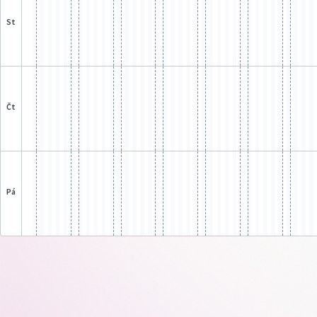
st
čt
pá