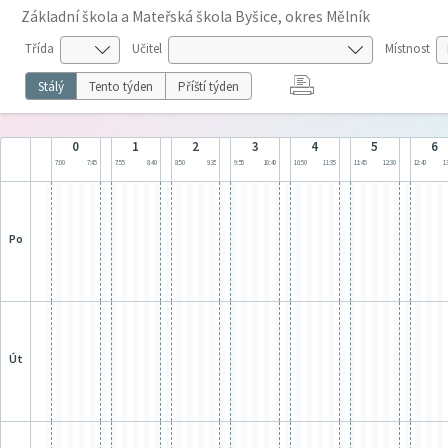
Základní škola a Mateřská škola Byšice, okres Mělník
Třída
Učitel
Místnost
Stálý
Tento týden
Příští týden
0
1
2
3
4
5
6
7:00
7:45
7:55
8:40
8:50
9:35
9:55
10:40
10:50
11:35
11:45
12:30
12:40
13
po
út