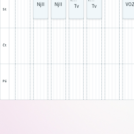
NjII
NjII
VO
Tv
Tv
st
čt
pá