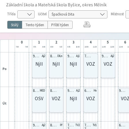
Základní škola a Mateřská škola Byšice, okres Mělník
Třída
Učitel
Místnost
Stálý
Tento týden
Příští týden
0
1
2
3
4
5
6
7:00
7:45
7:55
8:40
8:50
9:35
9:55
10:40
10:50
11:35
11:45
12:30
12:40
13
9.B celá
8.A celá
9.A NJa
7.B Sk.B
9.B celá
Aj2
DILn
Aj1
Aj2
NjII
NjII
NjII
VOZ
VOZ
po
8.A celá
8.A Sk.B
9.B celá
6.A celá
9.A Sk.B
MED
Aj2
Hv
OSV
VOZ
NjII
VOZ
VO
út
9.A NJa
8.A celá
7.A TVd
7.A TVd
6.B celá
Aj2
Př
TV2
TV1
7.B TVd
7.B TVd