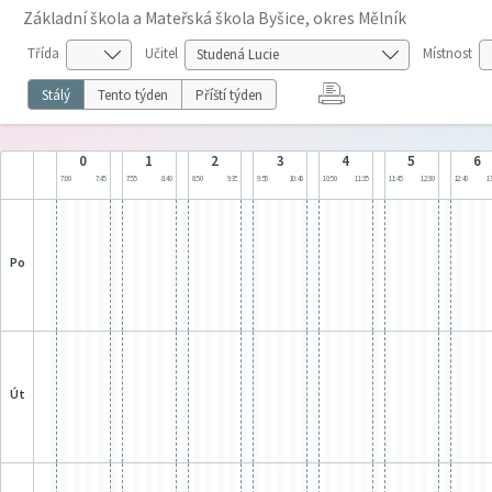
Základní škola a Mateřská škola Byšice, okres Mělník
Třída
Učitel
Místnost
Stálý
Tento týden
Příští týden
0
1
2
3
4
5
6
7:00
7:45
7:55
8:40
8:50
9:35
9:55
10:40
10:50
11:35
11:45
12:30
12:40
13
po
út