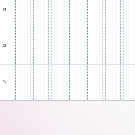
st
čt
pá