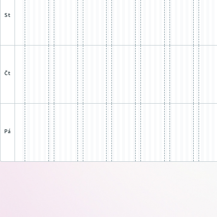
st
čt
pá