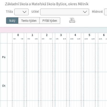
Základní škola a Mateřská škola Byšice, okres Mělník
Třída
Učitel
Místnost
Stálý
Tento týden
Příští týden
0
1
2
3
4
5
6
7:00
7:45
7:55
8:40
8:50
9:35
9:55
10:40
10:50
11:35
11:45
12:30
12:40
13
po
út