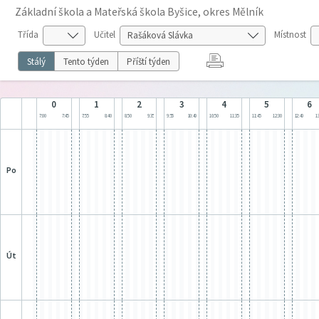
Základní škola a Mateřská škola Byšice, okres Mělník
Třída
Učitel
Místnost
Stálý
Tento týden
Příští týden
0
1
2
3
4
5
6
7:00
7:45
7:55
8:40
8:50
9:35
9:55
10:40
10:50
11:35
11:45
12:30
12:40
13
po
út