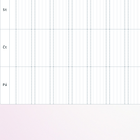
st
čt
pá