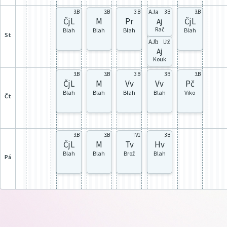
AJa
3.B
3.B
3.B
3.B
3.B
ČjL
M
Pr
ČjL
Aj
Rač
Blah
Blah
Blah
Blah
st
AJb
Litč
Aj
Kouk
3.B
3.B
3.B
3.B
3.B
ČjL
M
Vv
Vv
Pč
Blah
Blah
Blah
Blah
Viko
čt
3.B
3.B
TV1
3.B
ČjL
M
Tv
Hv
Blah
Blah
Brož
Blah
pá