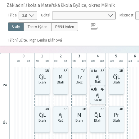
Základní škola a Mateřská škola Byšice, okres Mělník
Třída
Učitel
Místnost
Stálý
Tento týden
Příští týden
Třídní učitel: Mgr. Lenka Bláhová
0
1
2
3
4
5
6
7:00
7:45
7:55
8:40
8:50
9:35
9:55
10:40
10:50
11:35
11:45
12:30
12:40
13
AJa
3.B
3.B
TV1
3.B
3.B
ČjL
M
Tv
ČjL
Aj
Rač
Blah
Blah
Brož
Blah
po
AJb
Aj2
Aj
Kouk
3.B
3.B
3.B
3.B
3.B
ČjL
Aj
M
ČjL
Pr
Blah
Rač
Blah
Blah
Blah
út