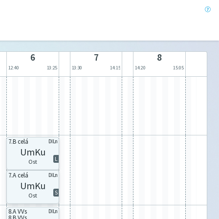
6
7
8
12:40
13:25
13:30
14:15
14:20
15:05
7.B celá
DILn
UmKu
L
Ost
7.A celá
DILn
UmKu
S
Ost
8.A VVs
DILn
8.B VVs