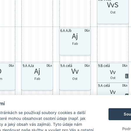
VvS
Ost
6.A AJb
DILn
Aj
Fab
9.A AJa
9.A celá
9.B celá
DILn
DILn
DILn
DILn
D
Aj
Vv
Vv
L
Ost
im
Fab
Ost
9.A celá
DILn
Vv
S
Ost
mí
ránkách se používají soubory cookies a další
Sou
 které mohou obsahovat osobní údaje (např. jak
ky a jaký obsah vás zajímá). Tyto údaje nám
Podr
zlepšovat naše služby a vyvíjet pro Vás a ostatní