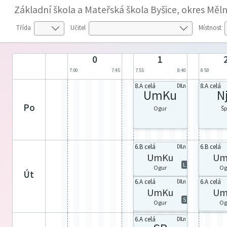
Základní škola a Mateřská škola Byšice, okres Měln
Třída
Učitel
Místnost
0
1
7:00
7:45
7:55
8:40
8:50
8.A celá
8.A celá
DILn
UmKu
Nj
po
Ogur
Š
6.B celá
6.B celá
DILn
UmKu
Um
L
Ogur
Og
út
6.A celá
6.A celá
DILn
UmKu
Um
S
Ogur
Og
6.A celá
DILn