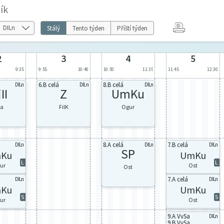
ík
Stálý
Tento týden
Příští týden
2
3
4
5
9:35
9:55
10:40
10:50
11:35
11:45
12:30
6.B celá
8.B celá
DILn
DILn
DILn
II
Z
UmKu
pa
FilK
Ogur
8.A celá
7.B celá
DILn
DILn
DILn
SP
Ku
UmKu
L
L
ur
Ost
Ost
7.A celá
DILn
DILn
Ku
UmKu
S
S
ur
Ost
9.A VvSa
DILn
9.B VvSa