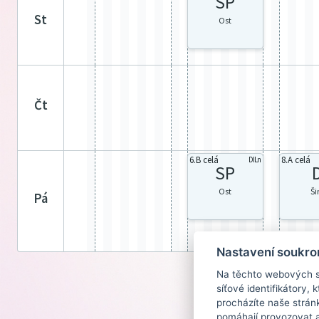
SP
st
Ost
čt
6.B celá
8.A celá
DILn
SP
Ost
Š
pá
Nastavení soukro
Na těchto webových st
síťové identifikátory,
procházíte naše strán
pomáhají provozovat a 