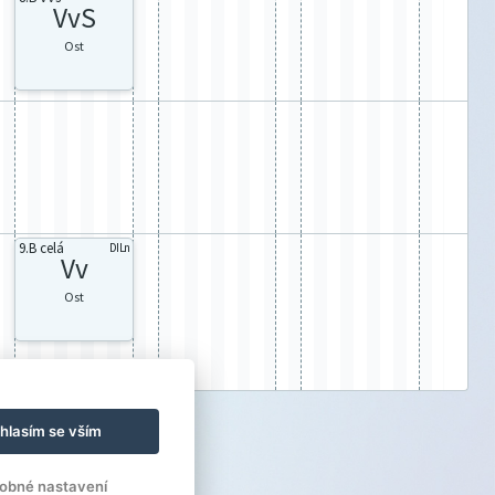
VvS
Ost
9.B celá
DILn
Vv
Ost
hlasím se vším
obné nastavení