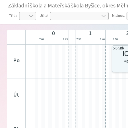
Základní škola a Mateřská škola Byšice, okres Měln
Třída
Učitel
Místnost
0
1
7:00
7:45
7:55
8:40
8:50
5.B 5Bb
I
po
Og
út