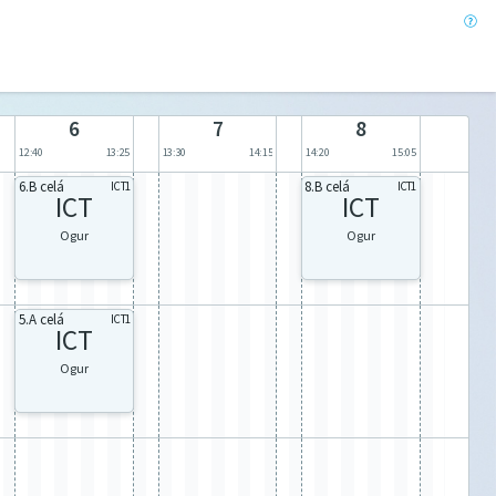
6
7
8
12:40
13:25
13:30
14:15
14:20
15:05
6.B celá
8.B celá
ICT1
ICT1
ICT
ICT
Ogur
Ogur
5.A celá
ICT1
ICT
Ogur