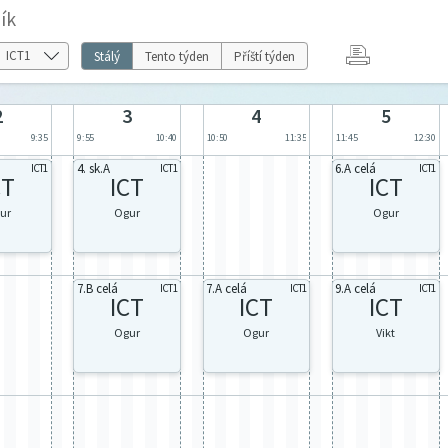
ík
Stálý
Tento týden
Příští týden
2
3
4
5
9:35
9:55
10:40
10:50
11:35
11:45
12:30
4. sk.A
6.A celá
ICT1
ICT1
ICT1
CT
ICT
ICT
ur
Ogur
Ogur
7.B celá
7.A celá
9.A celá
ICT1
ICT1
ICT1
ICT
ICT
ICT
Ogur
Ogur
Vikt