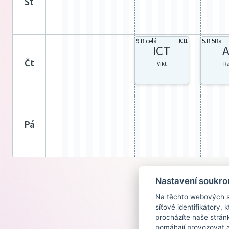
st
9.B celá
5.B 5Ba
ICT1
ICT
A
čt
Vikt
R
pá
Nastavení soukro
Na těchto webových st
síťové identifikátory,
procházíte naše strán
pomáhají provozovat a 