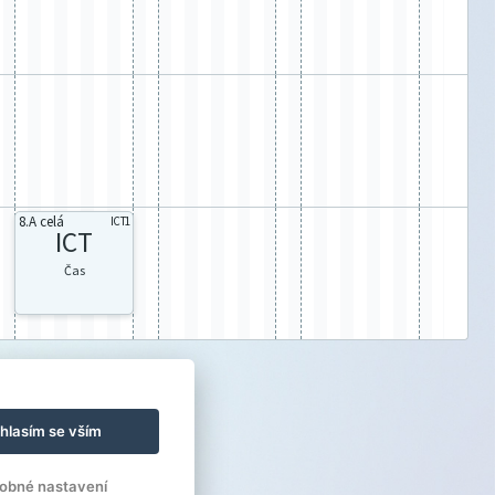
8.A celá
ICT1
ICT
Čas
hlasím se vším
obné nastavení