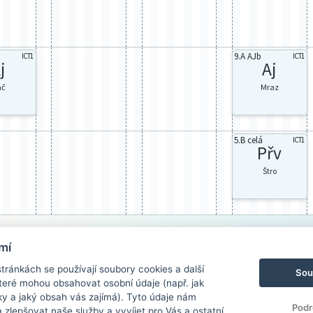
9.A AJb
ICT1
ICT1
j
Aj
ač
Mraz
5.B celá
ICT1
Přv
Štro
mí
ránkách se používají soubory cookies a další
Sou
 které mohou obsahovat osobní údaje (např. jak
ky a jaký obsah vás zajímá). Tyto údaje nám
Podr
zlepšovat naše služby a vyvíjet pro Vás a ostatní