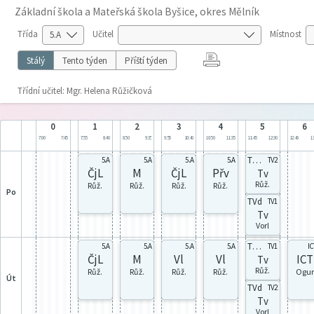
Základní škola a Mateřská škola Byšice, okres Mělník
Třída
Učitel
Místnost
Stálý
Tento týden
Příští týden
Třídní učitel: Mgr. Helena Růžičková
0
1
2
3
4
5
6
7:00
7:45
7:55
8:40
8:50
9:35
9:55
10:40
10:50
11:35
11:45
12:30
12:40
13
TVch
5.A
5.A
5.A
5.A
TV2
ČjL
M
ČjL
Přv
Tv
Růž.
Růž.
Růž.
Růž.
Růž.
po
TVd
TV1
Tv
Vorl
TVch
5.A
5.A
5.A
5.A
TV1
IC
ČjL
M
Vl
Vl
ICT
Tv
Růž.
Růž.
Růž.
Růž.
Růž.
Ogur
út
TVd
TV2
Tv
Vorl