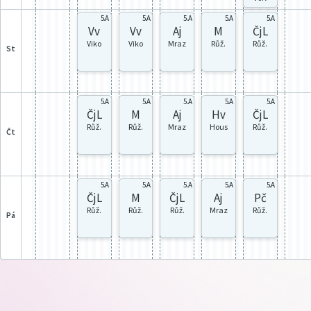
5.A
5.A
5.A
5.A
5.A
Vv
Vv
Aj
M
ČjL
Viko
Viko
Mraz
Růž.
Růž.
st
5.A
5.A
5.A
5.A
5.A
ČjL
M
Aj
Hv
ČjL
Růž.
Růž.
Mraz
Hous
Růž.
čt
5.A
5.A
5.A
5.A
5.A
ČjL
M
ČjL
Aj
Pč
Růž.
Růž.
Růž.
Mraz
Růž.
pá